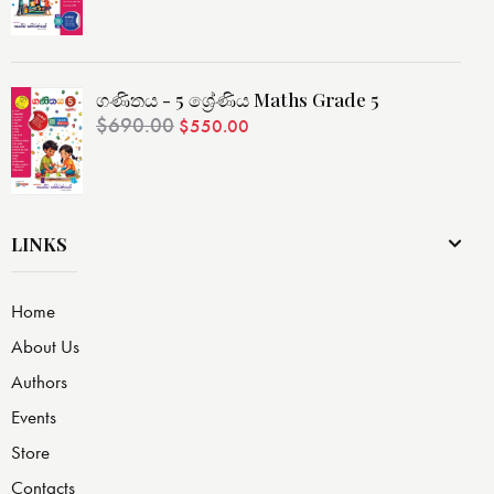
ගණිතය - 5 ශ්‍රේණිය Maths Grade 5
$
690.00
$
550.00
LINKS
Home
About Us
Authors
Events
Store
Contacts