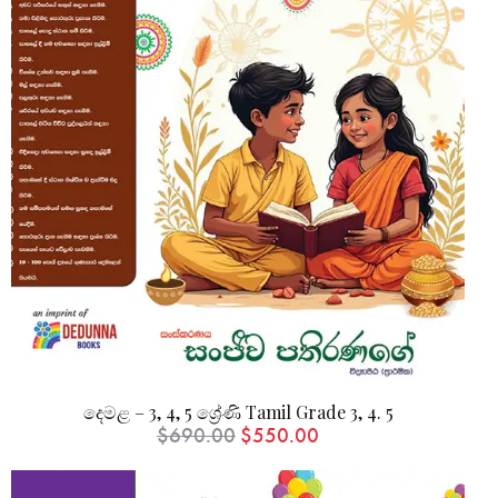
දෙමළ – 3, 4, 5 ශ්‍රේණි Tamil Grade 3, 4. 5
$
690.00
$
550.00