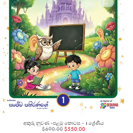
අකුරු නුවණ -පළමු කොටස – 1 ශ්‍රේණිය
$
690.00
$
550.00