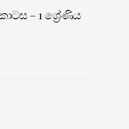
ටස – 1 ශ්‍රේණිය