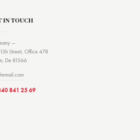
T IN TOUCH
many —
15h Street, Office 478
in, De 81566
@email.com
840 841 25 69