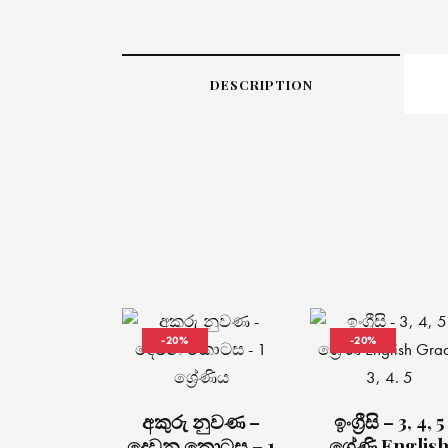
DESCRIPTION
-20%
-20%
අකුරු නුවණ –
ඉංග්‍රීසි – 3, 4, 5
දෙවන කොටස – 1
ශ්‍රේණි Englis