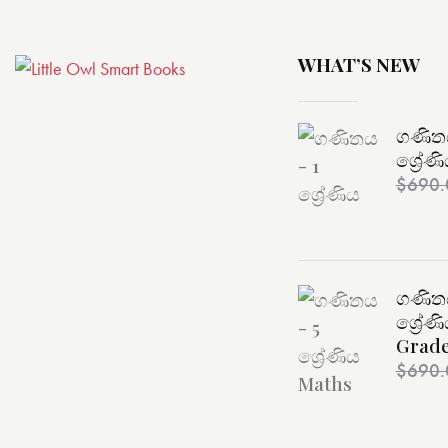
WHAT’S NEW
ගණිතය
ශ්‍රේණ
$
690.
ගණිතය
ශ්‍රේණ
Grade
$
690.