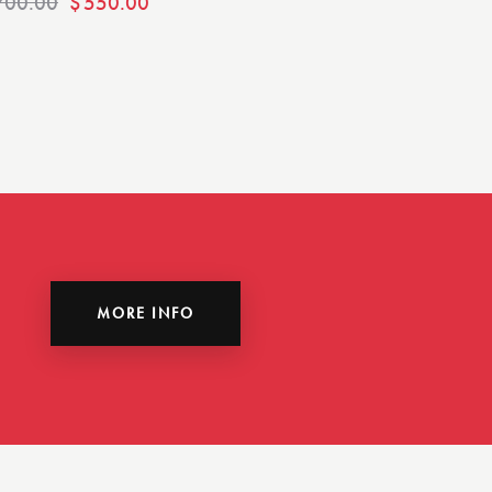
700.00
$
550.00
MORE INFO