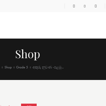
Shop
e
Shop
Grade 5
අකුරු නුවණ -පළමු...