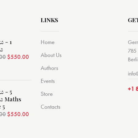
LINKS
GE
 - 1
Home
Ger
ිය
785 
About Us
00
$
550.00
Berl
Authors
info
Events
+1 
 - 5
Store
ිය Maths
 5
Contacts
00
$
550.00