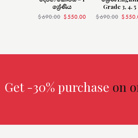
ශ්‍රේණිය
Grade 3, 4. 5
$
690.00
$
550.00
$
690.00
$
550.
Get -30% purchase
on o