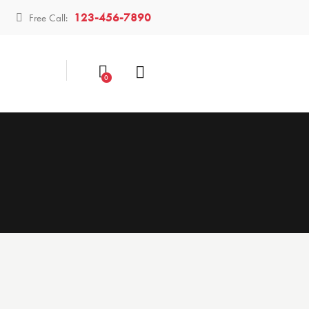
123-456-7890
Free Call:
0